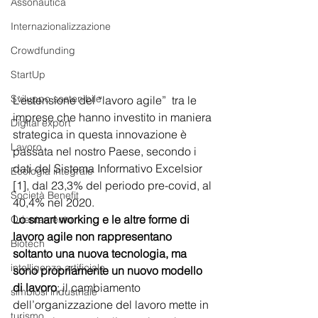
Assonautica
Internazionalizzazione
Crowdfunding
StartUp
Sviluppo sostenibile
L’estensione del “lavoro agile”  tra le 
imprese che hanno investito in maniera 
Digital export
strategica in questa innovazione è 
Lavoro
passata nel nostro Paese, secondo i 
dati del Sistema Informativo Excelsior 
Ecologia integrale
[1], dal 23,3% del periodo pre-covid, al 
Società Benefit
40,4% nel 2020. 
Lo smart working e le altre forme di 
Orientamento
lavoro agile non rappresentano 
Biotech
soltanto una nuova tecnologia, ma 
intelligenza artificiale
sono propriamente un nuovo modello 
di lavoro
; il cambiamento 
simbiosi industriale
dell’organizzazione del lavoro mette in 
turismo