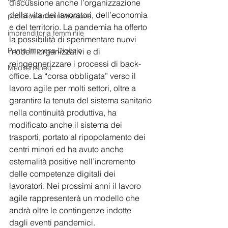
discussione anche l’organizzazione 
della vita dei lavoratori, dell’economia 
pubblica amministrazione
e del territorio. La pandemia ha offerto 
imprenditoria femminile
la possibilità di sperimentare nuovi 
Punto Impresa Digitale
modelli organizzativi e di 
reingegnerizzare i processi di back-
Mediterraneo
office. La “corsa obbligata” verso il 
lavoro agile per molti settori, oltre a 
garantire la tenuta del sistema sanitario 
nella continuità produttiva, ha 
modificato anche il sistema dei 
trasporti, portato al ripopolamento dei 
centri minori ed ha avuto anche 
esternalità positive nell’incremento 
delle competenze digitali dei 
lavoratori. Nei prossimi anni il lavoro 
agile rappresenterà un modello che 
andrà oltre le contingenze indotte 
dagli eventi pandemici.