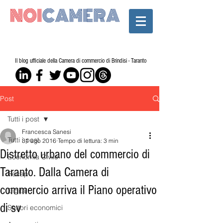
Il blog ufficiale della Camera di commercio di Brindisi - Taranto
Post
Tutti i post
Francesca Sanesi
Tutti i post
31 ago 2016
Tempo di lettura: 3 min
Distretto urbano del commercio di
Economia Civile
Taranto. Dalla Camera di
Recap
commercio arriva il Piano operativo
Digital
di sv
Settori economici