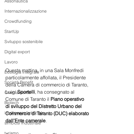
Assonautica
Internazionalizzazione
Crowdfunding
StartUp
Sviluppo sostenibile
Digital export
Lavoro
Questa mattina, in una Sala Monfredi 
Ecologia integrale
particolarmente affollata, il Presidente 
Società Benefit
della Camera di commercio di Taranto, 
Luigi 
Sportelli
, ha consegnato al 
Orientamento
Comune di Taranto il 
Piano operativo 
Biotech
di sviluppo del Distretto Urbano del 
intelligenza artificiale
Commercio di Taranto (DUC) elaborato 
dall’Ente camerale
.
simbiosi industriale
turismo