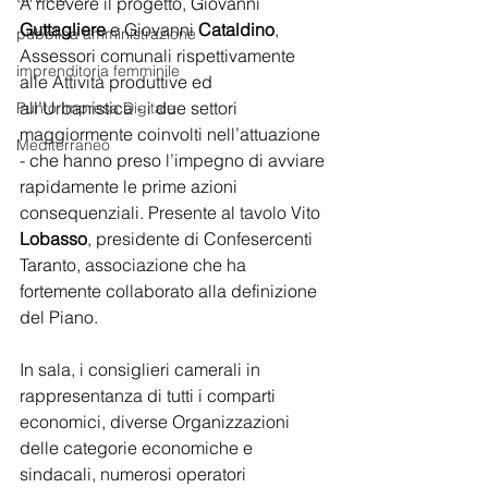
A ricevere il progetto, Giovanni 
Guttagliere 
e Giovanni 
Cataldino
, 
pubblica amministrazione
Assessori comunali rispettivamente 
imprenditoria femminile
alle Attività produttive ed 
all’Urbanistica - i due settori 
Punto Impresa Digitale
maggiormente coinvolti nell’attuazione 
Mediterraneo
- che hanno preso l’impegno di avviare 
rapidamente le prime azioni 
consequenziali. Presente al tavolo Vito 
Lobasso
, presidente di Confesercenti 
Taranto, associazione che ha 
fortemente collaborato alla definizione 
del Piano.
In sala, i consiglieri camerali in 
rappresentanza di tutti i comparti 
economici, diverse Organizzazioni 
delle categorie economiche e 
sindacali, numerosi operatori 