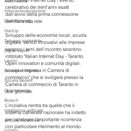
con l’Italian Internet Day, l’evento 
Assonautica
celebrativo dei trent’anni esatti 
Internazionalizzazione
dall’avvio della prima connessione 
Crowdfunding
dell’Italia alla rete.
StartUp
Sviluppo delle economie locali, scuola 
Sviluppo sostenibile
digitale, servizi innovativi alle imprese 
saranno i temi dell’incontro tarantino, 
Digital export
intitolato "Italian Internet Day - Taranto. 
Lavoro
Open innovation e comunità digitali: 
scuola e impresa in Camera di 
Ecologia integrale
commercio" che si svolgerà presso la 
Società Benefit
Camera di commercio di Taranto in 
Orientamento
due giornate.
Biotech
L’iniziativa rientra tra quelle che il 
intelligenza artificiale
sistema camerale nazionale ha indetto 
per celebrare l’importante ricorrenza 
simbiosi industriale
con particolare riferimento al mondo 
turismo