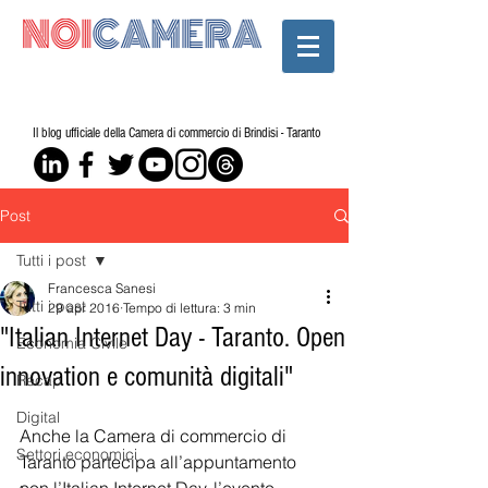
Il blog ufficiale della Camera di commercio di Brindisi - Taranto
Post
Tutti i post
Francesca Sanesi
Tutti i post
29 apr 2016
Tempo di lettura: 3 min
"Italian Internet Day - Taranto. Open
Economia Civile
innovation e comunità digitali"
Recap
Digital
Anche la Camera di commercio di 
Settori economici
Taranto partecipa all’appuntamento 