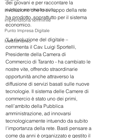
dei giovani e per raccontare la 
pubblica amministrazione
rivoluzione che lo sviluppo della rete 
ha prodotto, soprattutto per il sistema 
imprenditoria femminile
economico.
Punto Impresa Digitale
“La rivoluzione del digitale – 
Mediterraneo
commenta il Cav. Luigi Sportelli, 
Presidente della Camera di 
Commercio di Taranto - ha cambiato le 
nostre vite, offrendo straordinarie 
opportunità anche attraverso la 
diffusione di servizi basati sulle nuove 
tecnologie. Il sistema delle Camere di 
commercio è stato uno dei primi, 
nell’ambito della Pubblica 
amministrazione, ad innovarsi 
tecnologicamente intuendo da subito 
l’importanza della rete. Basti pensare a 
come da anni è organizzato e gestito il 